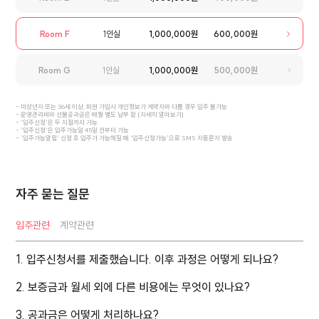
Room F
1인실
1,000,000원
600,000원
Room G
1인실
1,000,000원
500,000원
- 미성년자 또는 36세 이상, 회원 가입시 개인정보가 계약자와 다를 경우 입주 불가능
- 운영관리비와 선불공과금은 매월 별도 납부 함 [
자세히 알아보기
]
- '입주신청'은 두 지점까지 가능
- '입주신청'은 입주가능일 45일 전부터 가능
- '입주가능알림' 신청 후 입주가 가능해질 때 '입주신청가능'으로 SMS 자동문자 발송
자주 묻는 질문
입주관련
계약관련
1. 입주신청서를 제출했습니다. 이후 과정은 어떻게 되나요?
2. 보증금과 월세 외에 다른 비용에는 무엇이 있나요?
3. 공과금은 어떻게 처리하나요?