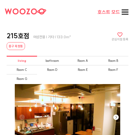
호스트 모드
215호점
여성전용 | 기타 | 133.0m²
관심지점 등록
중구 묵정동
living
bathroom
Room A
Room B
Room C
Room D
Room E
Room F
Room G