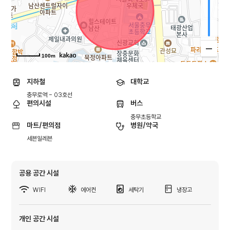
100m
지하철
대학교
충무로역 - 03호선
편의시설
버스
충무초등학교
마트/편의점
병원/약국
세븐일레븐
공용 공간 시설
WIFI
에어컨
세탁기
냉장고
개인 공간 시설