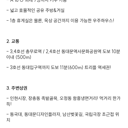
- A to G 최대 7명까지 거주 가능
- 넓고 효율적인 공유 주방&거실
- 1층 휴게실은 물론, 옥상 공간까지 이용 가능한 우주하우스!
2. 교통
- 3,4호선 충무로역 / 2,4호선 동대문역사문화공원역 도보 10분
이내 (500m)
- 3호선 동대입구역까지 도보 11분(600m) 트리플 역세권!
3. 주변상권
- 인현시장, 장충동 족발골목, 오정동 함흥냉면거리! 먹거리 한가
득!
- 동국대, 동대문디자인플라자, 남산벚꽃길, 국립극장 초근접 위
치