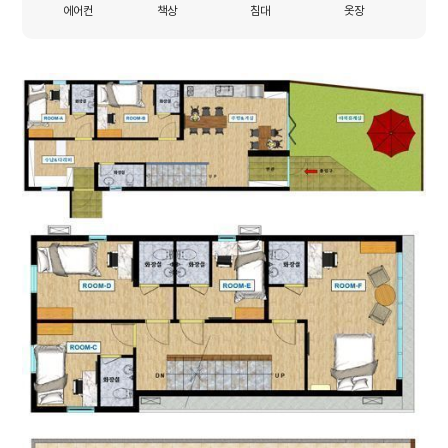
에어컨
책상
침대
옷장