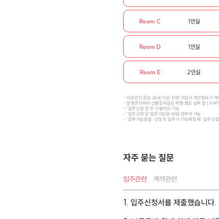
Room C
1인실
Room D
1인실
Room E
2인실
- 미성년자 또는 36세 이상, 회원 가입시 개인정보가 
- 운영관리비와 선불공과금은 매월 별도 납부 함 [
자세
- '입주신청'은 두 지점까지 가능
- '입주신청'은 입주가능일 45일 전부터 가능
- '입주가능알림' 신청 후 입주가 가능해질 때 '입주신
자주 묻는 질문
입주관련
계약관련
1. 입주신청서를 제출했습니다.