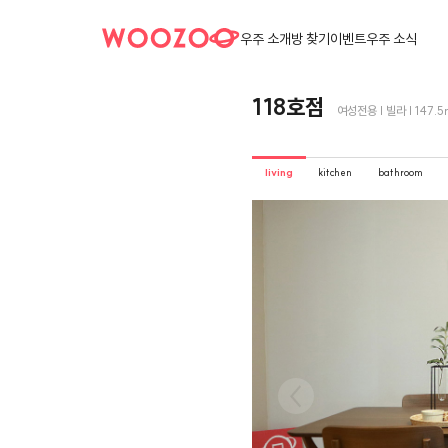
우주 소개
방 찾기
이벤트
우주 소식
118호점
여성전용 | 빌라 | 147.5
living
kitchen
bathroom