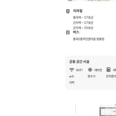
지하철
중곡역 - 07호선
군자역 - 07호선
군자역 - 05호선
버스
중곡2동주민센터앞 정류장
공용 공간 시설
WIFI
에어컨
세
wifi
정수기
전자렌
식탁