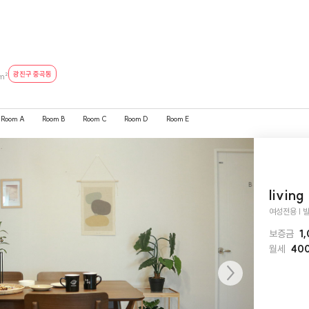
광진구 중곡동
m²
Room A
Room B
Room C
Room D
Room E
living
여성전용 | 빌
보증금
1
월세
40