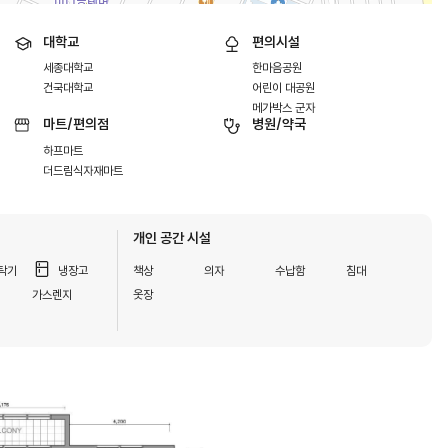
대학교
편의시설
세종대학교
한마음공원
건국대학교
어린이 대공원
메가박스 군자
마트/편의점
병원/약국
하프마트
더드림식자재마트
개인 공간 시설
탁기
냉장고
책상
의자
수납함
침대
지
가스렌지
옷장