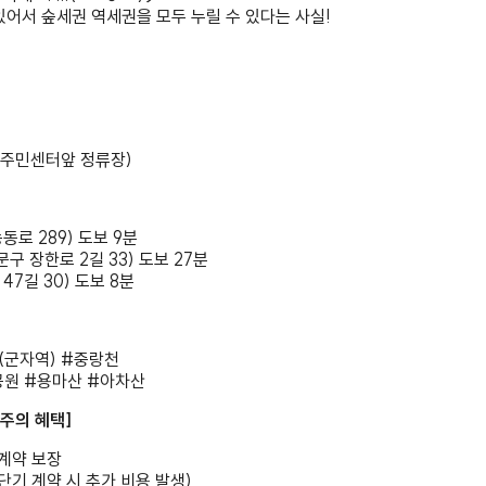
있어서 숲세권 역세권을 모두 누릴 수 있다는 사실!
분
동주민센터앞 정류장)
동로 289) 도보 9분
 장한로 2길 33) 도보 27분
47길 30) 도보 8분
(군자역) #중랑천
원 #용마산 #아차산
우주의 혜택]
계약 보장
 단기 계약 시 추가 비용 발생)