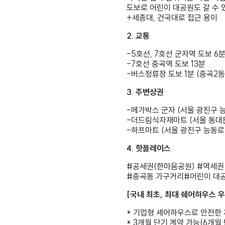
도보로 어린이 대공원도 갈 수 
+세종대, 건국대로 접근 용이
2. 교통
-5호선, 7호선 군자역 도보 6
-7호선 중곡역 도보 13분
-버스정류장 도보 1분 (중곡2
3. 주변상권
-메가박스 군자 (서울 광진구 능
-더드림식자재마트 (서울 동대문구
-하프마트 (서울 광진구 능동로 
4. 핫플레이스
#공세권(한마음공원) #역세권
#중곡동 가구거리#어린이 대공
[국내 최초, 최대 쉐어하우스 
* 기업형 셰어하우스로 안전한 
* 3개월 단기 계약 가능(6개월