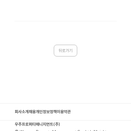
뒤로가기
회사소개
채용
개인정보정책
이용약관
우주프로퍼티매니지먼트(주)